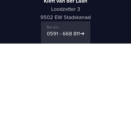
Kieft van der Laan
Loodzetter 3
9502 EW Stadskanaal
Bel ons
0591 - 668 811
Mail ons
info@kieft.nl
WAT WE DOEN
Office design
Office projects
Office supplies
Print & Copy
Repro Service